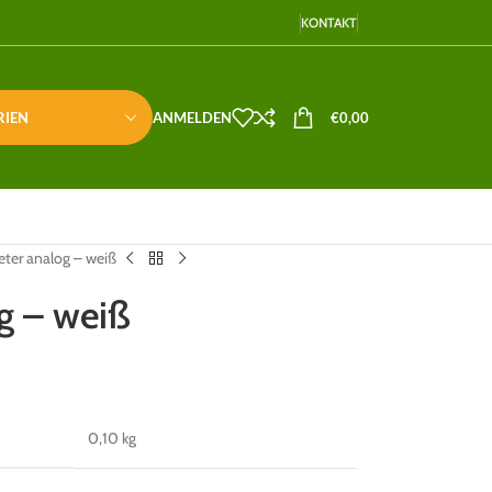
KONTAKT
RIEN
ANMELDEN
€
0,00
ter analog – weiß
g – weiß
0,10 kg