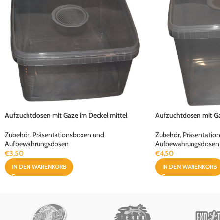
Aufzuchtdosen mit Gaze im Deckel mittel
Aufzuchtdosen mit Ga
Zubehör
,
Präsentationsboxen und
Zubehör
,
Präsentatio
Aufbewahrungsdosen
Aufbewahrungsdosen
€
3,50
€
4,50
IN DEN WARENKORB
IN DEN WARENKORB