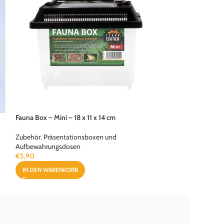
Fauna Box – Mini – 18 x 11 x 14 cm
Lehmpulver – brau
Zubehör
,
Präsentationsboxen und
Zubehör
,
Terrarie
Aufbewahrungsdosen
€
7,90
€
5,90
IN DEN WARENKO
IN DEN WARENKORB