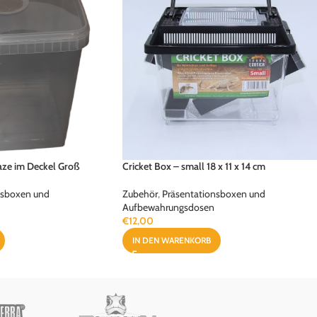
ze im Deckel Groß
Cricket Box – small 18 x 11 x 14 cm
nsboxen und
Zubehör
,
Präsentationsboxen und
Aufbewahrungsdosen
€
12,00
IN DEN WARENKORB