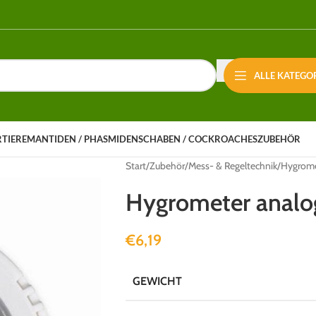
ALLE KATEGO
RTIERE
MANTIDEN / PHASMIDEN
SCHABEN / COCKROACHES
ZUBEHÖR
Start
Zubehör
Mess- & Regeltechnik
Hygrome
Hygrometer analo
€
6,19
GEWICHT