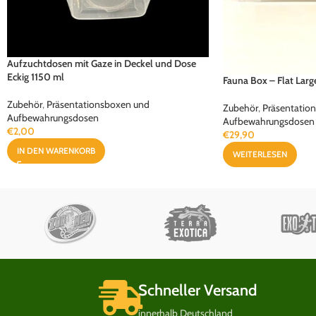
Aufzuchtdosen mit Gaze in Deckel und Dose
Eckig 1150 ml
Fauna Box – Flat Larg
Zubehör
,
Präsentationsboxen und
Zubehör
,
Präsentatio
Aufbewahrungsdosen
Aufbewahrungsdosen
€
2,00
€
29,90
IN DEN WARENKORB
WEITERLESEN
Schneller Versand
innerhalb Deutschland