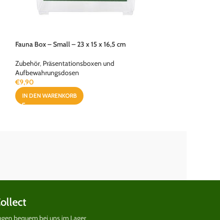
Fauna Box – Small – 23 x 15 x 16,5 cm
Hygrometer analog
Zubehör
,
Präsentationsboxen und
Zubehör
,
Mess- & 
Aufbewahrungsdosen
€
5,12
€
9,90
IN DEN WARENKO
IN DEN WARENKORB
Collect
ungen bequem bei uns im Lager