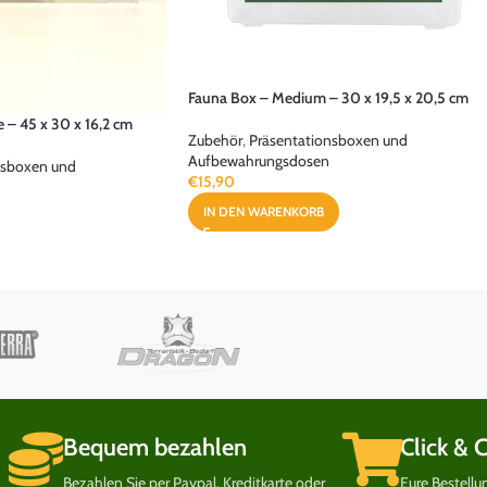
Fauna Box – Medium – 30 x 19,5 x 20,5 cm
e – 45 x 30 x 16,2 cm
Zubehör
,
Präsentationsboxen und
Aufbewahrungsdosen
nsboxen und
€
15,90
IN DEN WARENKORB
Bequem bezahlen
Click & 
Bezahlen Sie per Paypal, Kreditkarte oder
Eure Bestell