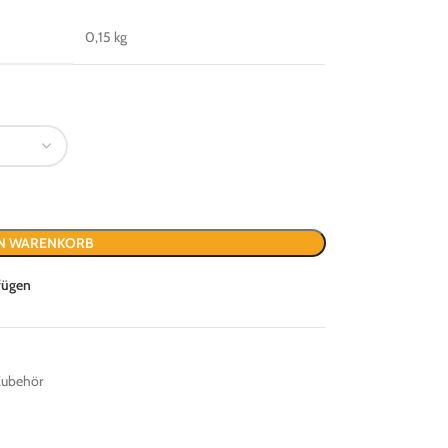
0,15 kg
EN WARENKORB
fügen
Zubehör