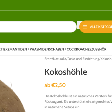
ALLE KATEGO
RTIERE
MANTIDEN / PHASMIDEN
SCHABEN / COCKROACHES
ZUBEHÖR
Start
Naturalia
Deko und Einrichtung
Kokosh
Kokoshöhle
ab
€
2,50
Die Kokoshöhle ist ein natürliches Versteck fü
Rückzugsort. Sie unterstützt ein artgerechtes V
in naturnahe Setups ein.