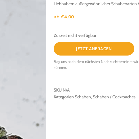
Liebhabern außergewöhnlicher Schabenarten b
ab
€
4,00
Zurzeit nicht verfügbar
JETZT ANFRAGEN
Frag uns nach dem nächsten Nachzuchttermin – wir 
können.
SKU
N/A
Kategorien
Schaben
,
Schaben / Cockroaches