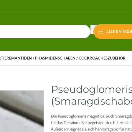
ALLE KATEGO
RTIERE
MANTIDEN / PHASMIDEN
SCHABEN / COCKROACHES
ZUBEHÖR
Pseudoglomeris
(Smaragdschab
Die
Pseudoglomeris magnifica
, auch
Smaragd
für das Terrarium. Sie begeistert durch ihre sc
Außerdem eignet sie sich hervorragend für natur