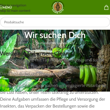
Skip to navigation
MENÜ
Skip to main content
Wir suchen Dich
Startseite
Wir suchen Dich
Werde ein Teil unseres Teams!
Du arbeitest gerne mit Tieren, bist zuverlässig und suchst
eine spannende Tätigkeit in einem einzigartigen Umfeld?
Dann bist du bei uns genau richtig!
Für unseren Onlineshop suchen wir engagierte Mitarbeiter,
die Lust haben, unser Team tatkräftig zu unterstützen.
Deine Aufgaben umfassen die Pflege und Versorgung der
Insekten, das Verpacken der Bestellungen sowie die